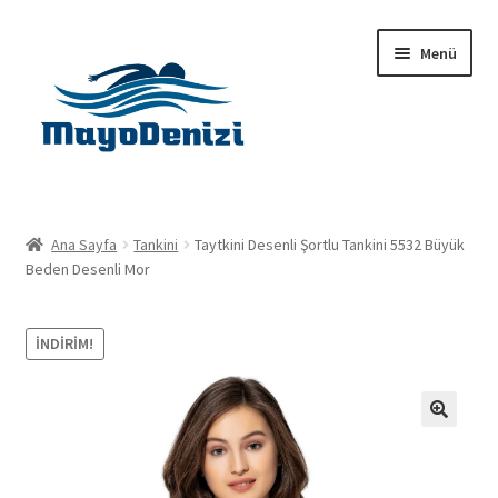
Dolaşıma
İçeriğe
Menü
geç
geç
Anasayfa
Ana Sayfa
Tankini
Taytkini Desenli Şortlu Tankini 5532 Büyük
Alt
Beden Desenli Mor
Ürünler
menüy
genişlet
Hakkımızda
İNDIRIM!
İletişim
🔍