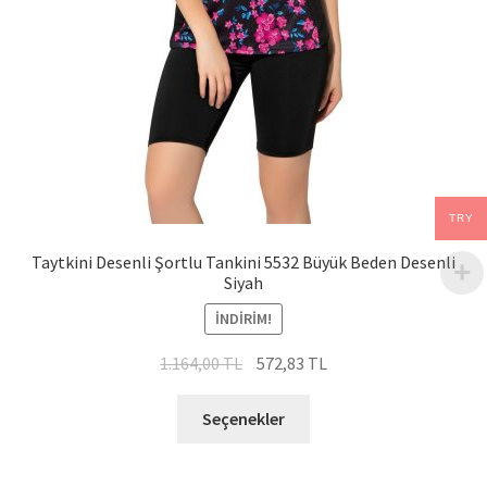
TRY
Taytkini Desenli Şortlu Tankini 5532 Büyük Beden Desenli
Siyah
İNDIRIM!
Orijinal
Şu
1.164,00
TL
572,83
TL
fiyat:
andaki
Bu
1.164,00 TL.
fiyat:
Seçenekler
ürünün
572,83 TL.
birden