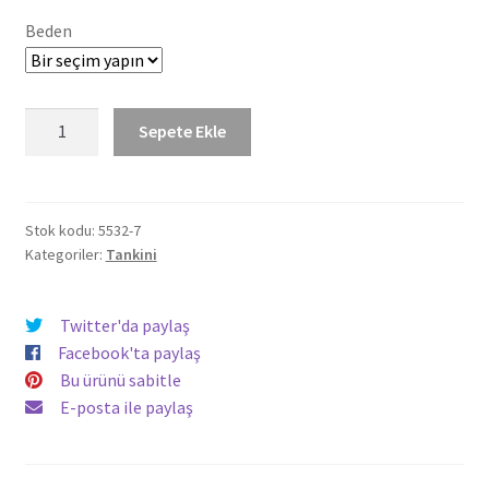
1.164,00 TL.
fiyat:
Beden
572,83 TL.
Taytkini
Sepete Ekle
Desenli
Şortlu
Tankini
5532
Stok kodu:
5532-7
Kategoriler:
Tankini
Büyük
Beden
Desenli
Twitter'da paylaş
Mor
Facebook'ta paylaş
adet
Bu ürünü sabitle
E-posta ile paylaş