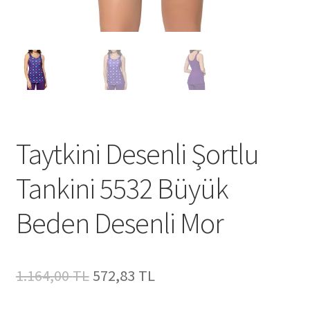
Taytkini Desenli Şortlu
Tankini 5532 Büyük
Beden Desenli Mor
Orijinal
Şu
1.164,00
TL
572,83
TL
fiyat:
andaki