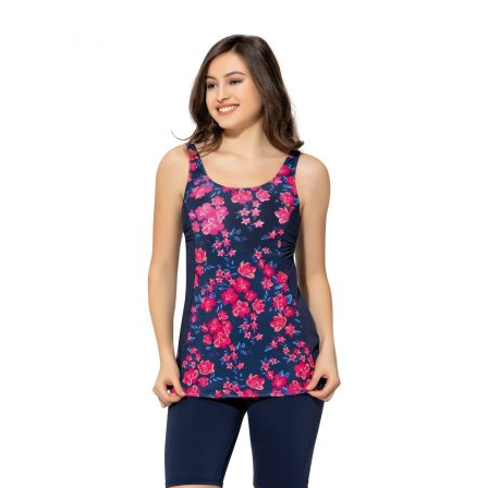
fazla
varyasyonu
var.
Seçenekler
ürün
sayfasından
seçilebilir