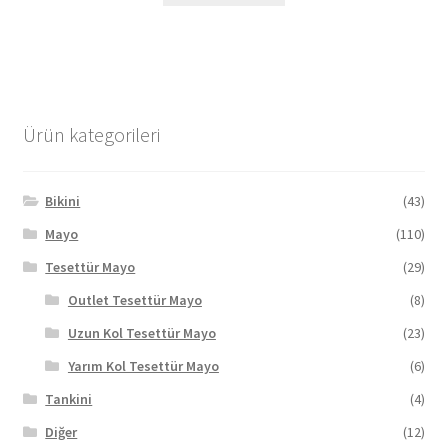
1.119,96 TL.
birden
fazla
varyasyonu
var.
Seçenekler
Ürün kategorileri
ürün
sayfasından
seçilebilir
Bikini
(43)
Mayo
(110)
Tesettür Mayo
(29)
Outlet Tesettür Mayo
(8)
Uzun Kol Tesettür Mayo
(23)
Yarım Kol Tesettür Mayo
(6)
Tankini
(4)
Diğer
(12)