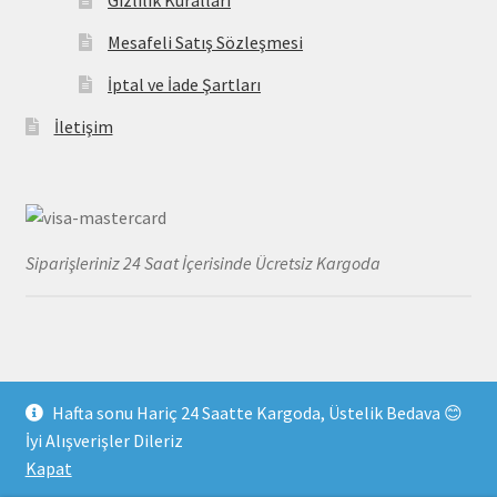
Mesafeli Satış Sözleşmesi
İptal ve İade Şartları
İletişim
Siparişleriniz 24 Saat İçerisinde Ücretsiz Kargoda
Hafta sonu Hariç 24 Saatte Kargoda, Üstelik Bedava 😊
© MayoDenizi 2026
İyi Alışverişler Dileriz
Gizlilik Kuralları
Built with WooCommerce
.
Kapat