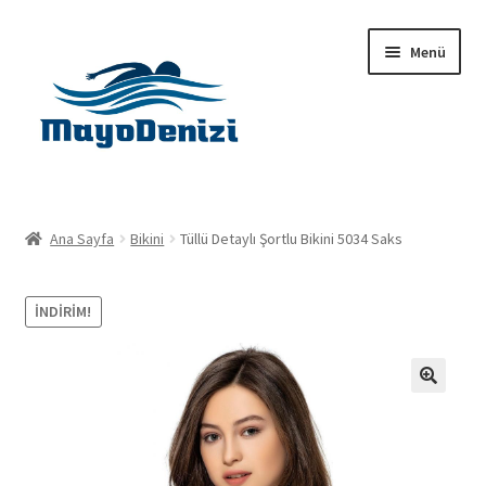
Dolaşıma
İçeriğe
Menü
geç
geç
Anasayfa
Ana Sayfa
Bikini
Tüllü Detaylı Şortlu Bikini 5034 Saks
Alt
Ürünler
menüy
İNDIRIM!
genişlet
Hakkımızda
İletişim
🔍