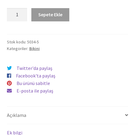
Tüllü
Sepete Ekle
Detaylı
Şortlu
Bikini
5034
Stok kodu:
5034-5
Kategoriler:
Bikini
Saks
adet
Twitter'da paylaş
Facebook'ta paylaş
Bu ürünü sabitle
E-posta ile paylaş
Açıklama
Ek bilgi