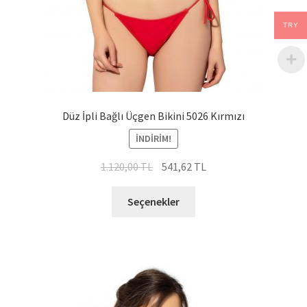
TRY
Düz İpli Bağlı Üçgen Bikini 5026 Kırmızı
İNDIRIM!
Orijinal
Şu
1.120,00
TL
541,62
TL
fiyat:
andaki
Bu
1.120,00 TL.
fiyat:
Seçenekler
ürünün
541,62 TL.
birden
fazla
varyasyonu
var.
Seçenekler