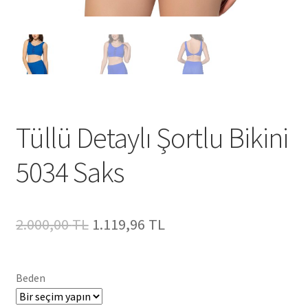
Tüllü Detaylı Şortlu Bikini
5034 Saks
Orijinal
Şu
2.000,00
TL
1.119,96
TL
fiyat:
andaki
2.000,00 TL.
fiyat:
Beden
1.119,96 TL.