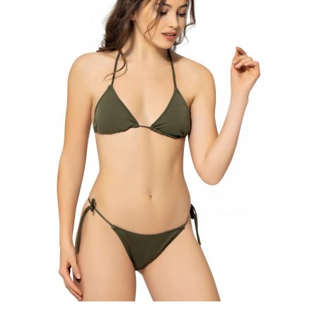
ürün
sayfasından
seçilebilir