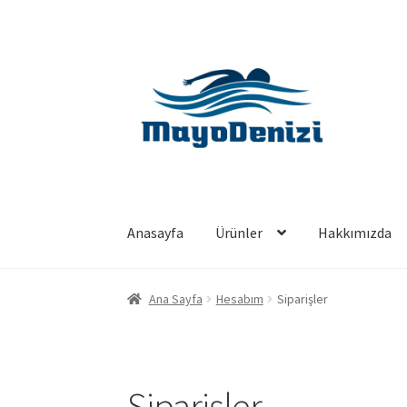
Dolaşıma
İçeriğe
geç
geç
Anasayfa
Ürünler
Hakkımızda
Ana Sayfa
Hesabım
Siparişler
Siparişler