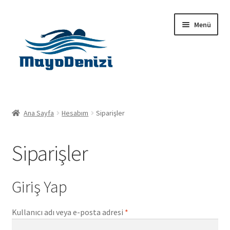
Dolaşıma
İçeriğe
Menü
geç
geç
Anasayfa
Ana Sayfa
Hesabım
Siparişler
Alt
Ürünler
menüy
Siparişler
genişlet
Hakkımızda
İletişim
Giriş Yap
Gerekli
Kullanıcı adı veya e-posta adresi
*