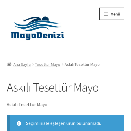
Dolaşıma
İçeriğe
Menü
geç
geç
Anasayfa
Ana Sayfa
Tesettür Mayo
Askılı Tesettür Mayo
Alt
Ürünler
menüy
Askılı Tesettür Mayo
genişlet
Hakkımızda
İletişim
Askılı Tesettür Mayo
Seçiminizle eşleşen ürün bulunamadı.