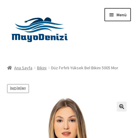
Dolaşıma
İçeriğe
Menü
geç
geç
Anasayfa
Ana Sayfa
Bikini
Düz Fırfırlı Yüksek Bel Bikini 5005 Mor
Alt
Ürünler
menüy
İNDIRIM!
genişlet
Hakkımızda
İletişim
🔍