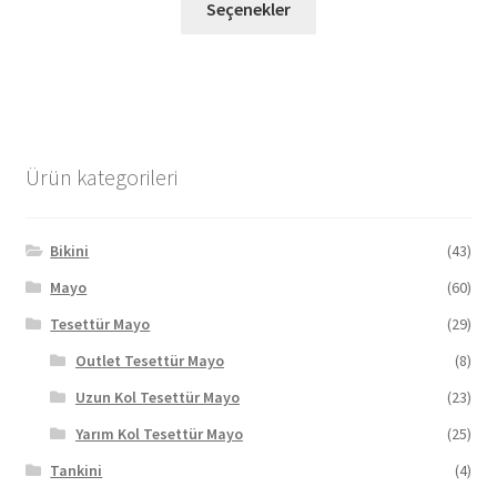
1.500,00 TL.
fiyat:
Seçenekler
ürünün
616,44 TL.
birden
fazla
varyasyonu
var.
Seçenekler
Ürün kategorileri
ürün
sayfasından
seçilebilir
Bikini
(43)
Mayo
(60)
Tesettür Mayo
(29)
Outlet Tesettür Mayo
(8)
Uzun Kol Tesettür Mayo
(23)
Yarım Kol Tesettür Mayo
(25)
Tankini
(4)