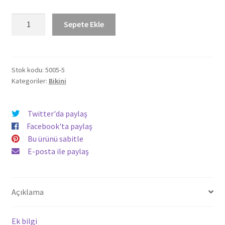
Düz
Sepete Ekle
Fırfırlı
Yüksek
Bel
Bikini
Stok kodu:
5005-5
Kategoriler:
Bikini
5005
Mor
adet
Twitter'da paylaş
Facebook'ta paylaş
Bu ürünü sabitle
E-posta ile paylaş
Açıklama
Ek bilgi