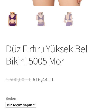
Düz Fırfırlı Yüksek Bel
Bikini 5005 Mor
Orijinal
Şu
1.500,00
TL
616,44
TL
fiyat:
andaki
1.500,00 TL.
fiyat:
Beden
616,44 TL.