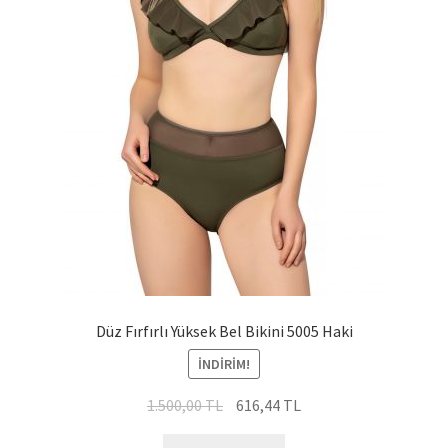
Düz Fırfırlı Yüksek Bel Bikini 5005 Haki
İNDIRIM!
Orijinal
Şu
1.500,00
TL
616,44
TL
fiyat:
andaki
Bu