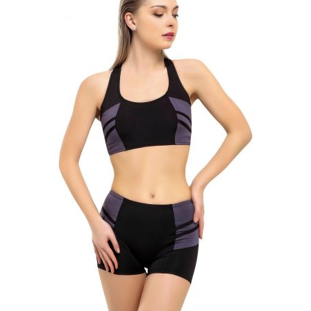
Seçenekler
ürün
sayfasından
seçilebilir