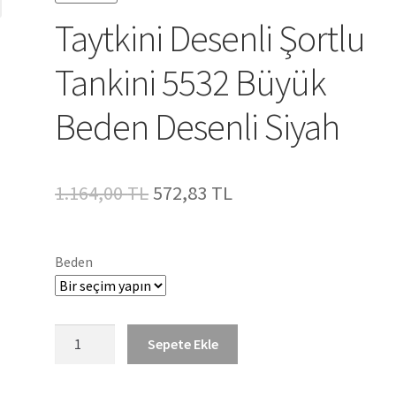
Taytkini Desenli Şortlu
Tankini 5532 Büyük
Beden Desenli Siyah
Orijinal
Şu
1.164,00
TL
572,83
TL
fiyat:
andaki
1.164,00 TL.
fiyat:
Beden
572,83 TL.
Taytkini
Sepete Ekle
Desenli
Şortlu