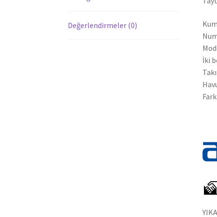
Tayt
Kum
Değerlendirmeler (0)
Num
Mode
İki 
Takı
Havu
Fark
YIK