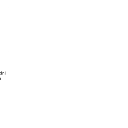
ini
i
aki
t:
ün
,83 TL.
n