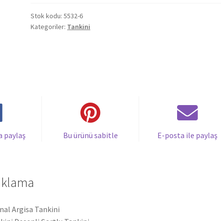
Tankini
5532
Stok kodu:
5532-6
Kategoriler:
Tankini
Büyük
Beden
Desenli
Siyah
adet
a paylaş
Bu ürünü sabitle
E-posta ile paylaş
ıklama
inal Argisa Tankini