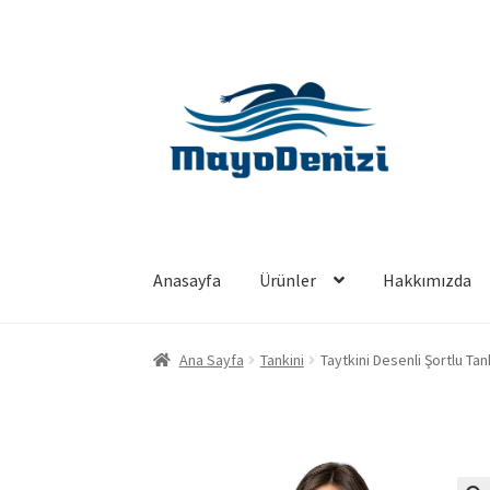
Dolaşıma
İçeriğe
geç
geç
Anasayfa
Ürünler
Hakkımızda
Ana Sayfa
Tankini
Taytkini Desenli Şortlu Ta