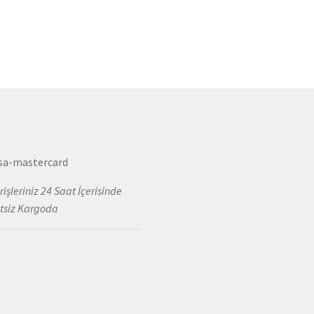
fazla
varyasyonu
vary
var.
var.
Seçenekler
Seçe
ürün
ürün
sayfasından
sayfa
seçilebilir
seçile
rişleriniz 24 Saat İçerisinde
tsiz Kargoda