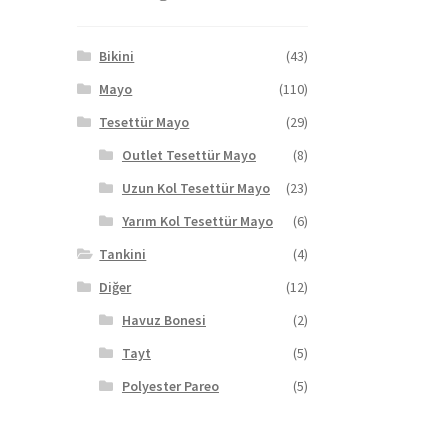
Bikini
(43)
Mayo
(110)
Tesettür Mayo
(29)
Outlet Tesettür Mayo
(8)
Uzun Kol Tesettür Mayo
(23)
Yarım Kol Tesettür Mayo
(6)
Tankini
(4)
Diğer
(12)
Havuz Bonesi
(2)
Tayt
(5)
Polyester Pareo
(5)