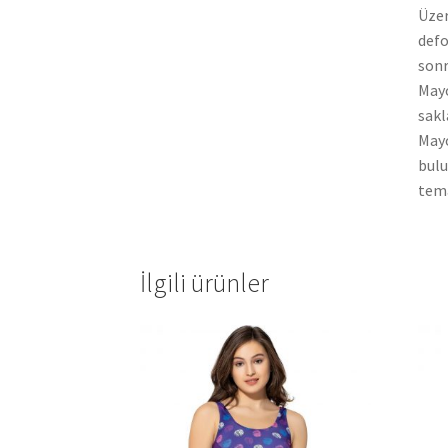
Üzer
defo
sonr
Mayo
sakl
Mayo
bulu
tema
İlgili ürünler