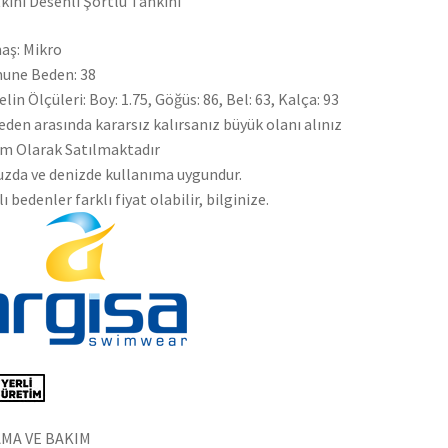
kini Desenli Şortlu Tankini
aş: Mikro
une Beden: 38
lin Ölçüleri: Boy: 1.75, Göğüs: 86, Bel: 63, Kalça: 93
beden arasında kararsız kalırsanız büyük olanı alınız
m Olarak Satılmaktadır
zda ve denizde kullanıma uygundur.
lı bedenler farklı fiyat olabilir, bilginize.
AMA VE BAKIM