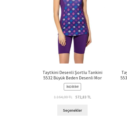
Taytkini Desenli Şortlu Tankini
Ta
5532 Büyük Beden Desenli Mor
553
İNDIRIM!
Orijinal
Şu
1.164,00
TL
572,83
TL
fiyat:
andaki
Bu
1.164,00 TL.
fiyat:
Seçenekler
ürünün
572,83 TL.
birden
fazla