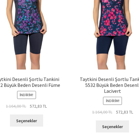
ytkini Desenli Şortlu Tankini
Taytkini Desenli Şortlu Tank
2 Büyük Beden Desenli Füme
5532 Büyük Beden Desenl
Lacivert
İNDIRIM!
İNDIRIM!
Orijinal
Şu
1.164,00
TL
572,83
TL
Orijinal
Şu
1.164,00
TL
572,83
TL
fiyat:
andaki
Bu
fiyat:
and
1.164,00 TL.
fiyat:
Seçenekler
Bu
ürünün
1.164,00 TL.
fiya
572,83 TL.
Seçenekler
ürün
birden
572
birde
fazla