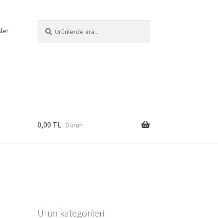
Ara:
Ara
şler
0,00
TL
0 ürün
Ürün kategorileri