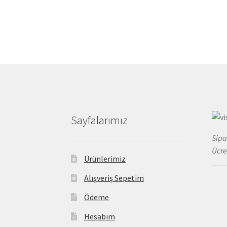
varyasyonu
var.
Seçenekler
ürün
sayfasından
seçilebilir
Sayfalarımız
Sipa
Ücre
Ürünlerimiz
Alışveriş Sepetim
Ödeme
Hesabım