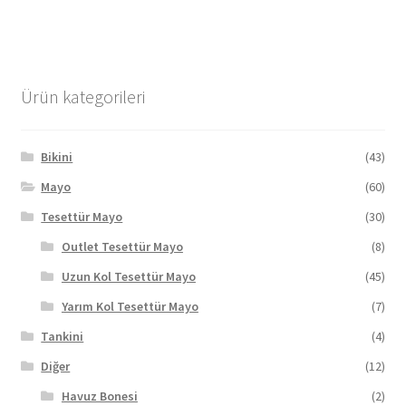
fazla
varyasyonu
var.
Seçenekler
Ürün kategorileri
ürün
sayfasından
seçilebilir
Bikini
(43)
Mayo
(60)
Tesettür Mayo
(30)
Outlet Tesettür Mayo
(8)
Uzun Kol Tesettür Mayo
(45)
Yarım Kol Tesettür Mayo
(7)
Tankini
(4)
Diğer
(12)
Havuz Bonesi
(2)