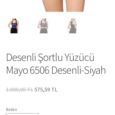
Desenli Şortlu Yüzücü
Mayo 6506 Desenli-Siyah
Orijinal
Şu
1.080,00
TL
575,59
TL
fiyat:
andaki
1.080,00 TL.
fiyat:
Beden