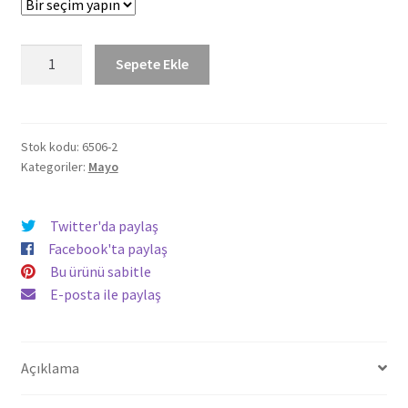
575,59 TL.
Desenli
Sepete Ekle
Şortlu
Yüzücü
Mayo
6506
Stok kodu:
6506-2
Kategoriler:
Mayo
Desenli-
Siyah
adet
Twitter'da paylaş
Facebook'ta paylaş
Bu ürünü sabitle
E-posta ile paylaş
Açıklama