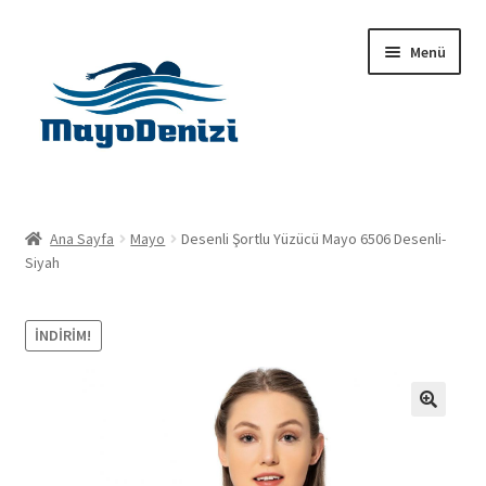
Dolaşıma
İçeriğe
Menü
geç
geç
Anasayfa
Ana Sayfa
Mayo
Desenli Şortlu Yüzücü Mayo 6506 Desenli-
Alt
Siyah
Ürünler
menüy
genişlet
Hakkımızda
İNDIRIM!
İletişim
🔍