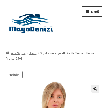
Dolaşıma
İçeriğe
Menü
geç
geç
Anasayfa
Ana Sayfa
Bikini
Siyah-Füme Şeritli Şortlu Yüzücü Bikini
Alt
Argisa-5509
Ürünler
menüy
genişlet
Hakkımızda
İNDIRIM!
İletişim
🔍