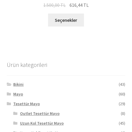
Orijinal
Şu
1.500,00
TL
616,44
TL
fiyat:
andaki
Bu
1.500,00 TL.
fiyat:
Seçenekler
ürünün
616,44 TL.
birden
fazla
varyasyonu
var.
Seçenekler
Ürün kategorileri
ürün
sayfasından
seçilebilir
Bikini
(43)
Mayo
(60)
Tesettür Mayo
(29)
Outlet Tesettür Mayo
(8)
Uzun Kol Tesettür Mayo
(45)