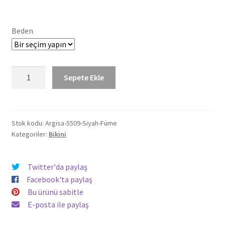
fiyat:
andaki
1.080,00 TL.
fiyat:
Beden
615,06 TL.
Siyah-
Sepete Ekle
Füme
Şeritli
Şortlu
Yüzücü
Stok kodu:
Argisa-5509-Siyah-Füme
Kategoriler:
Bikini
Bikini
Argisa-
5509
Twitter'da paylaş
adet
Facebook'ta paylaş
Bu ürünü sabitle
E-posta ile paylaş