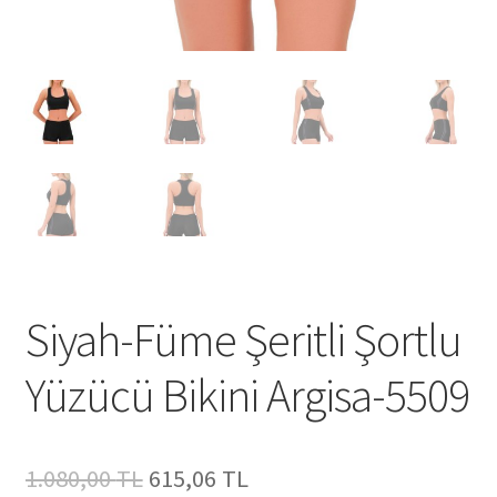
Siyah-Füme Şeritli Şortlu
Yüzücü Bikini Argisa-5509
Orijinal
Şu
1.080,00
TL
615,06
TL