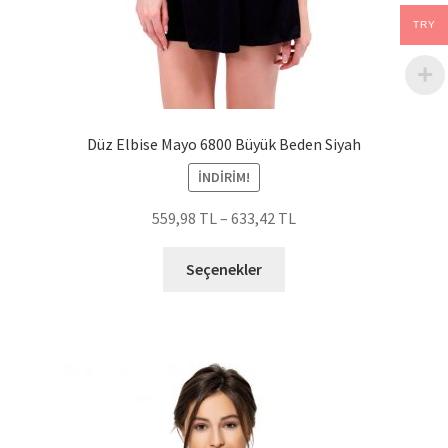
TRY
Düz Elbise Mayo 6800 Büyük Beden Siyah
İNDIRIM!
559,98
TL
–
633,42
TL
Bu
Seçenekler
ürünün
birden
fazla
varyasyonu
var.
Seçenekler
ürün