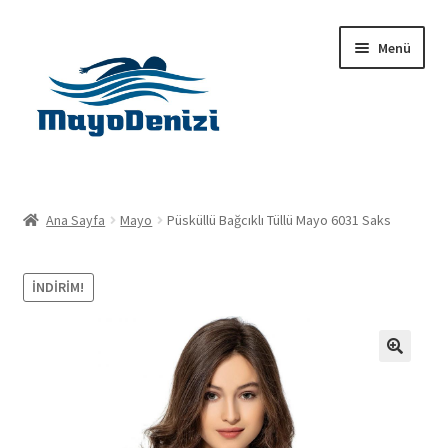
Dolaşıma
İçeriğe
Menü
geç
geç
Anasayfa
Ana Sayfa
Mayo
Püsküllü Bağcıklı Tüllü Mayo 6031 Saks
Alt
Ürünler
menüy
İNDIRIM!
genişlet
Hakkımızda
İletişim
🔍