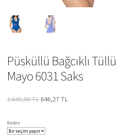
Püsküllü Bağcıklı Tüllü
Mayo 6031 Saks
Orijinal
Şu
1.680,00
TL
646,27
TL
fiyat:
andaki
1.680,00 TL.
fiyat:
Beden
646,27 TL.