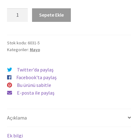
Püsküllü
Sepete Ekle
Bağcıklı
Tüllü
Mayo
6031
Stok kodu:
6031-5
Kategoriler:
Mayo
Saks
adet
Twitter'da paylaş
Facebook'ta paylaş
Bu ürünü sabitle
E-posta ile paylaş
Açıklama
Ek bilgi