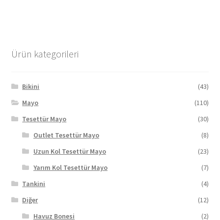
fazla
varyasyonu
var.
Seçenekler
Ürün kategorileri
ürün
sayfasından
seçilebilir
Bikini
(43)
Mayo
(110)
Tesettür Mayo
(30)
Outlet Tesettür Mayo
(8)
Uzun Kol Tesettür Mayo
(23)
Yarım Kol Tesettür Mayo
(7)
Tankini
(4)
Diğer
(12)
Havuz Bonesi
(2)