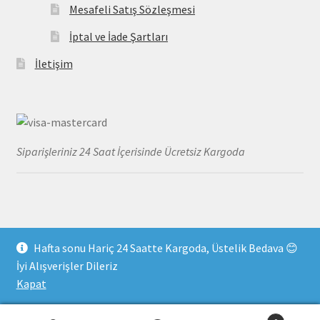
Mesafeli Satış Sözleşmesi
İptal ve İade Şartları
İletişim
Siparişleriniz 24 Saat İçerisinde Ücretsiz Kargoda
Hafta sonu Hariç 24 Saatte Kargoda, Üstelik Bedava 😊
© MayoDenizi 2026
İyi Alışverişler Dileriz
Gizlilik Kuralları
Built with WooCommerce
.
Kapat