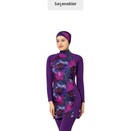
Bu
2.060,00 TL.
fiyat:
Seçenekler
ürünün
842,72 TL.
birden
fazla
varyasyonu
var.
Seçenekler
ürün
sayfasından
seçilebilir