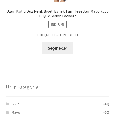
Uzun Kollu Düz Renk Biyeli Esnek Tam Tesettür Mayo 7550
Büyük Beden Lacivert
İNDIRIM!
1.101,60
TL
–
1.193,40
TL
Bu
Seçenekler
ürünün
birden
fazla
varyasyonu
var.
Seçenekler
Ürün kategorileri
ürün
sayfasından
seçilebilir
Bikini
(43)
Mayo
(60)