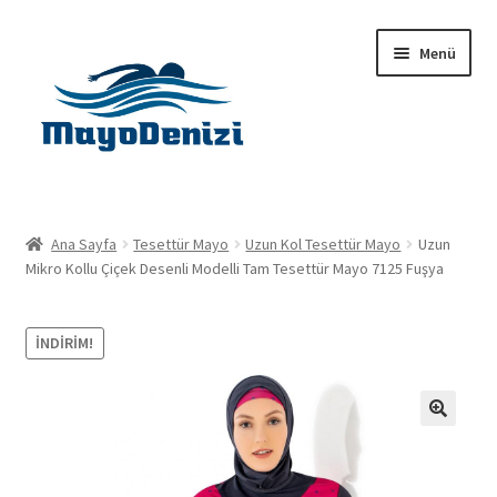
Dolaşıma
İçeriğe
Menü
geç
geç
Anasayfa
Ana Sayfa
Tesettür Mayo
Uzun Kol Tesettür Mayo
Uzun
Alt
Mikro Kollu Çiçek Desenli Modelli Tam Tesettür Mayo 7125 Fuşya
Ürünler
menüy
genişlet
Hakkımızda
İNDIRIM!
İletişim
🔍