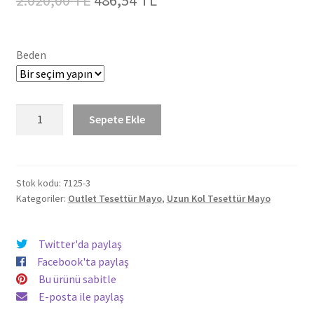
fiyat:
andaki
2.020,00 TL.
fiyat:
Beden
486,54 TL.
Uzun
Sepete Ekle
Mikro
Kollu
Çiçek
Desenli
Stok kodu:
7125-3
Kategoriler:
Outlet Tesettür Mayo
,
Uzun Kol Tesettür Mayo
Modelli
Tam
Tesettür
Twitter'da paylaş
Mayo
Facebook'ta paylaş
7125
Bu ürünü sabitle
Fuşya
E-posta ile paylaş
adet