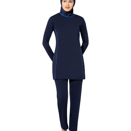
Seçenekler
ürün
sayfasından
seçilebilir