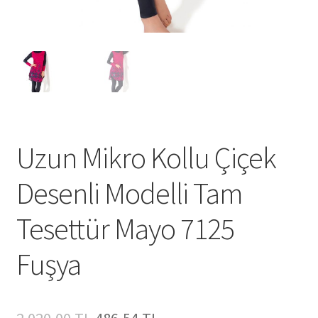
Uzun Mikro Kollu Çiçek
Desenli Modelli Tam
Tesettür Mayo 7125
Fuşya
Orijinal
Şu
2.020,00
TL
486,54
TL