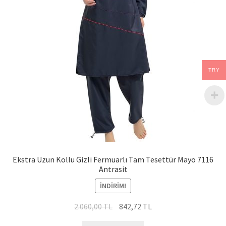
TRY
Ekstra Uzun Kollu Gizli Fermuarlı Tam Tesettür Mayo 7116
Antrasit
İNDIRIM!
Orijinal
Şu
2.060,00
TL
842,72
TL
fiyat:
andaki