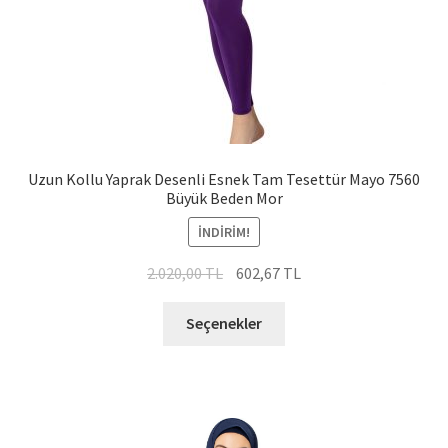
Uzun Kollu Yaprak Desenli Esnek Tam Tesettür Mayo 7560
Büyük Beden Mor
İNDIRIM!
Orijinal
Şu
2.020,00
TL
602,67
TL
fiyat:
andaki
Bu
2.020,00 TL.
fiyat:
Seçenekler
ürünün
602,67 TL.
birden
fazla
varyasyonu
var.