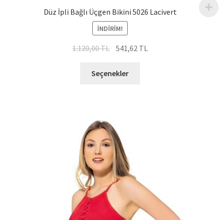
Düz İpli Bağlı Üçgen Bikini 5026 Lacivert
İNDIRIM!
Orijinal
Şu
1.120,00
TL
541,62
TL
fiyat:
andaki
Bu
1.120,00 TL.
fiyat:
Seçenekler
ürünün
541,62 TL.
birden
fazla
varyasyonu
var.
Seçenekler
ürün
sayfasından
seçilebilir