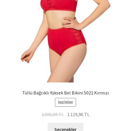
Tüllü Bağcıklı Yüksek Bel Bikini 5021 Kırmızı
İNDIRIM!
Orijinal
Şu
2.000,00
TL
1.119,96
TL
fiyat:
andaki
Bu
2.000,00 TL.
fiyat:
Seçenekler