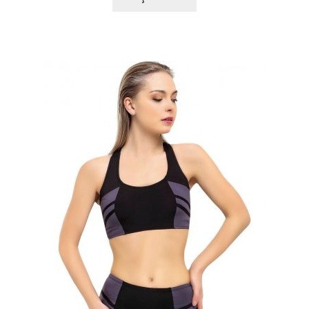
ürünün
1.119,96 TL.
birden
fazla
varyasyonu
var.
Seçenekler
ürün
sayfasından
seçilebilir