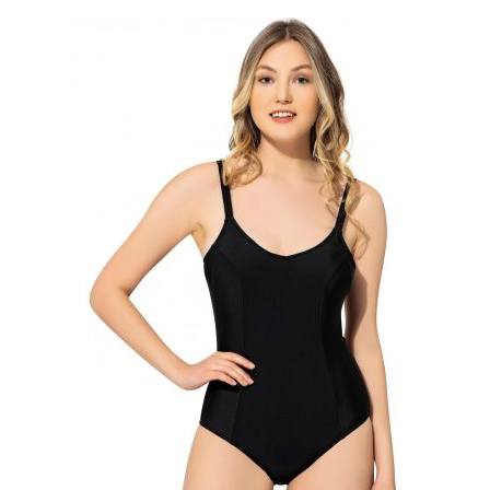
varyasyonu
var.
Seçenekler
ürün
sayfasından
seçilebilir