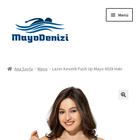
Dolaşıma
İçeriğe
Menü
geç
geç
Anasayfa
Ana Sayfa
Mayo
Lazer Kesimli Push Up Mayo 6028 Haki
Alt
Ürünler
menüy
genişlet
Hakkımızda
🔍
İletişim