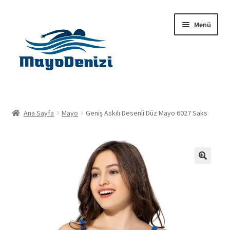
Dolaşıma
İçeriğe
Menü
geç
geç
Anasayfa
Ana Sayfa
Mayo
Geniş Askılı Desenli Düz Mayo 6027 Saks
Alt
Ürünler
menüy
genişlet
Hakkımızda
🔍
İletişim