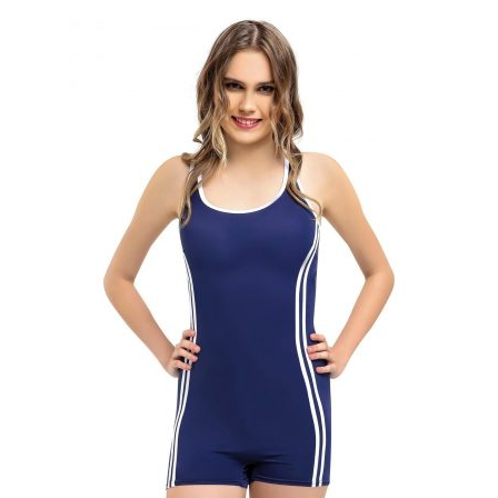
varyasyonu
var.
Seçenekler
ürün
sayfasından
seçilebilir