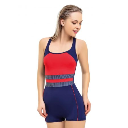
varyasyonu
var.
Seçenekler
ürün
sayfasından
seçilebilir