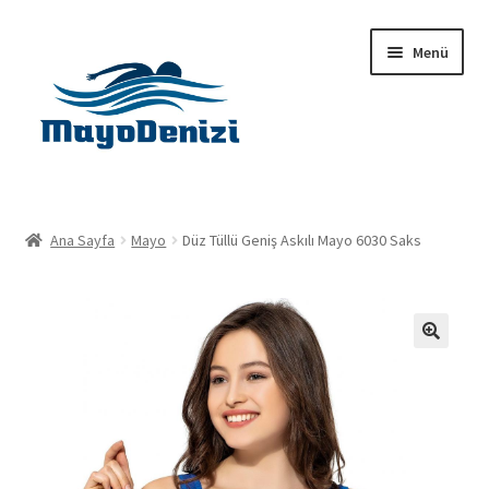
Dolaşıma
İçeriğe
Menü
geç
geç
Anasayfa
Ana Sayfa
Mayo
Düz Tüllü Geniş Askılı Mayo 6030 Saks
Alt
Ürünler
menüy
genişlet
Hakkımızda
🔍
İletişim