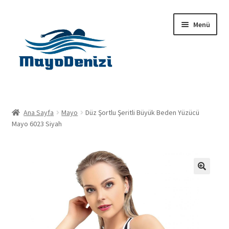
Dolaşıma
İçeriğe
Menü
geç
geç
Anasayfa
Ana Sayfa
Mayo
Düz Şortlu Şeritli Büyük Beden Yüzücü
Alt
Mayo 6023 Siyah
Ürünler
menüy
genişlet
Hakkımızda
İletişim
🔍