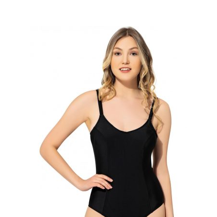
fazla
varyasyonu
var.
Seçenekler
ürün
sayfasından
seçilebilir