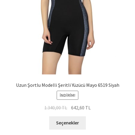
Uzun Şortlu Modelli Şeritli Yüzücü Mayo 6519 Siyah
İNDIRIM!
Orijinal
Şu
1.340,00
TL
642,60
TL
fiyat:
andaki
Bu
1.340,00 TL.
fiyat:
Seçenekler
ürünün
642,60 TL.
birden