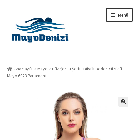
Dolaşıma
İçeriğe
Menü
geç
geç
Anasayfa
Ana Sayfa
Mayo
Düz Şortlu Şeritli Büyük Beden Yüzücü
Alt
Mayo 6023 Parlament
Ürünler
menüy
genişlet
Hakkımızda
İletişim
🔍