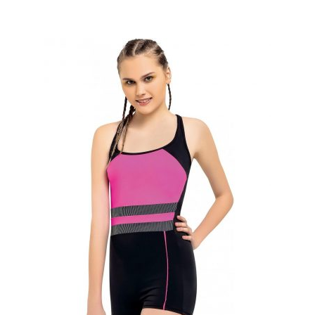
fazla
varyasyonu
var.
Seçenekler
ürün
sayfasından
seçilebilir