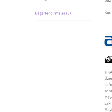
Düz 
Kuma
Değerlendirmeler (0)
YIK
Üzer
defo
sonr
Mayo
sakl
Mayo