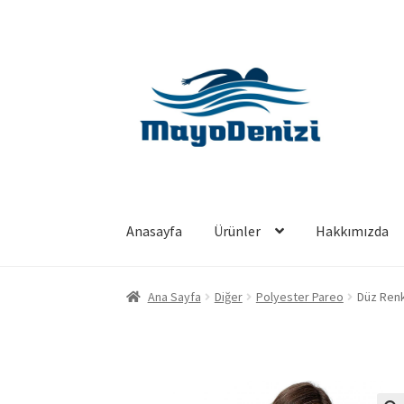
Dolaşıma
İçeriğe
geç
geç
Anasayfa
Ürünler
Hakkımızda
Ana Sayfa
Diğer
Polyester Pareo
Düz Renk