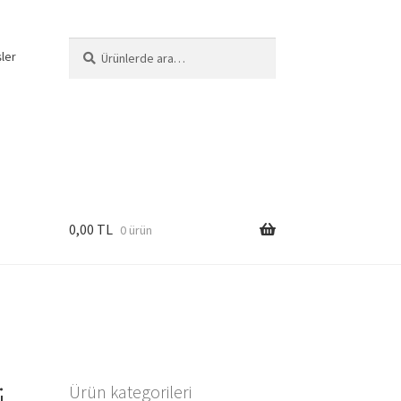
Ara:
Ara
şler
0,00
TL
0 ürün
i
Ürün kategorileri