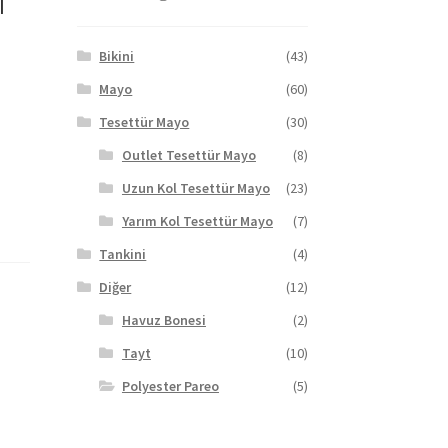
Bikini
(43)
Mayo
(60)
Tesettür Mayo
(30)
Outlet Tesettür Mayo
(8)
Uzun Kol Tesettür Mayo
(23)
Yarım Kol Tesettür Mayo
(7)
Tankini
(4)
Diğer
(12)
Havuz Bonesi
(2)
Tayt
(10)
Polyester Pareo
(5)