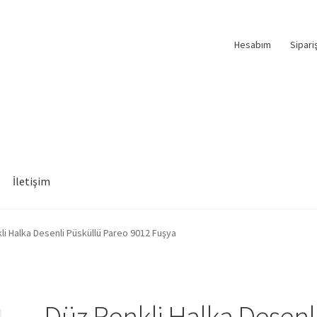
Hesabım
Sipari
İletişim
li Halka Desenli Püsküllü Pareo 9012 Fuşya
Düz Renkli Halka Desenl