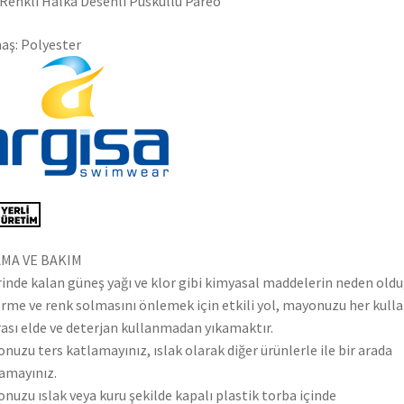
Renkli Halka Desenli Püsküllü Pareo
ş: Polyester
AMA VE BAKIM
inde kalan güneş yağı ve klor gibi kimyasal maddelerin neden old
rme ve renk solmasını önlemek için etkili yol, mayonuzu her kull
ası elde ve deterjan kullanmadan yıkamaktır.
nuzu ters katlamayınız, ıslak olarak diğer ürünlerle ile bir arada
amayınız.
nuzu ıslak veya kuru şekilde kapalı plastik torba içinde