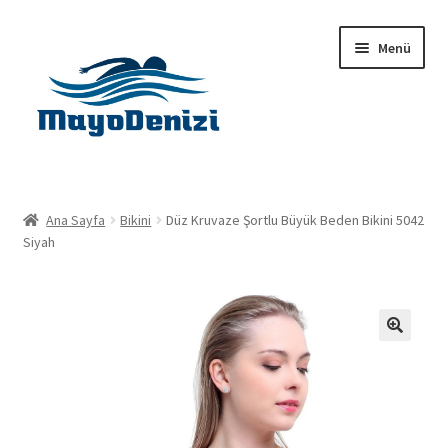
Dolaşıma
İçeriğe
Menü
geç
geç
Anasayfa
Ana Sayfa
Bikini
Düz Kruvaze Şortlu Büyük Beden Bikini 5042
Alt
Siyah
Ürünler
menüy
genişlet
Hakkımızda
İletişim
🔍