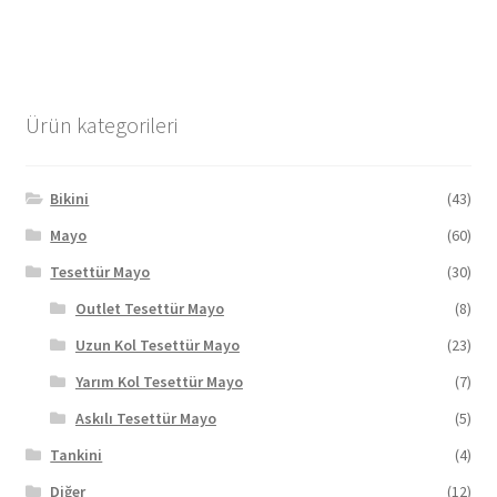
fazla
varyasyonu
var.
Seçenekler
Ürün kategorileri
ürün
sayfasından
seçilebilir
Bikini
(43)
Mayo
(60)
Tesettür Mayo
(30)
Outlet Tesettür Mayo
(8)
Uzun Kol Tesettür Mayo
(23)
Yarım Kol Tesettür Mayo
(7)
Askılı Tesettür Mayo
(5)
Tankini
(4)
Diğer
(12)