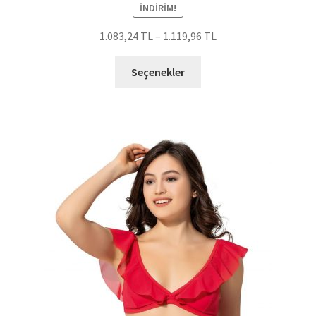
İNDIRIM!
1.083,24
TL
–
1.119,96
TL
Bu
Seçenekler
ürünün
birden
fazla
varyasyonu
var.
Seçenekler
ürün
sayfasından
seçilebilir