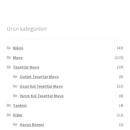
fazla
varyasyonu
var.
Seçenekler
Ürün kategorileri
ürün
sayfasından
seçilebilir
Bikini
(43)
Mayo
(110)
Tesettür Mayo
(29)
Outlet Tesettür Mayo
(8)
Uzun Kol Tesettür Mayo
(23)
Yarım Kol Tesettür Mayo
(6)
Tankini
(4)
Diğer
(12)
Havuz Bonesi
(2)