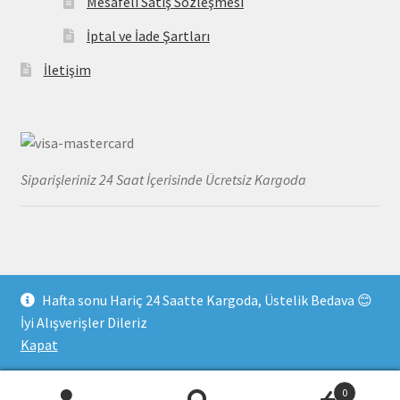
Mesafeli Satış Sözleşmesi
İptal ve İade Şartları
İletişim
Siparişleriniz 24 Saat İçerisinde Ücretsiz Kargoda
Hafta sonu Hariç 24 Saatte Kargoda, Üstelik Bedava 😊
© MayoDenizi 2026
İyi Alışverişler Dileriz
Gizlilik Kuralları
Built with WooCommerce
.
Kapat
0