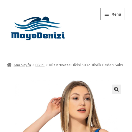
Dolaşıma
İçeriğe
Menü
geç
geç
Anasayfa
Ana Sayfa
Bikini
Düz Kruvaze Bikini 5032 Büyük Beden Saks
Alt
Ürünler
menüy
genişlet
Hakkımızda
🔍
İletişim