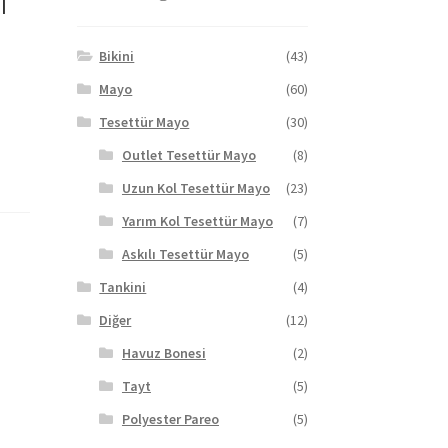
Bikini
(43)
Mayo
(60)
Tesettür Mayo
(30)
Outlet Tesettür Mayo
(8)
Uzun Kol Tesettür Mayo
(23)
Yarım Kol Tesettür Mayo
(7)
Askılı Tesettür Mayo
(5)
Tankini
(4)
Diğer
(12)
Havuz Bonesi
(2)
Tayt
(5)
Polyester Pareo
(5)