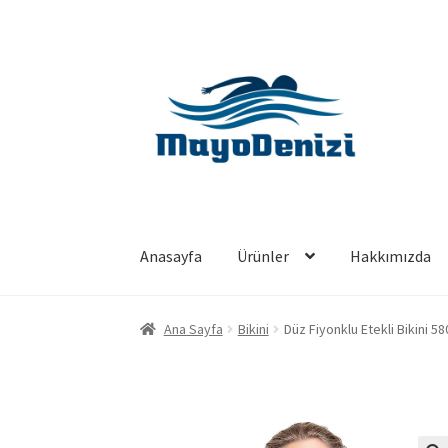
Dolaşıma
İçeriğe
geç
geç
Anasayfa
Ürünler
Hakkımızda
Ana Sayfa
Bikini
Düz Fiyonklu Etekli Bikini 58