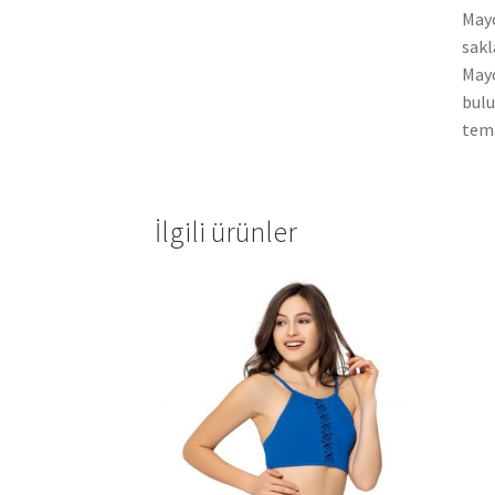
Mayo
sakl
Mayo
bulu
tema
İlgili ürünler