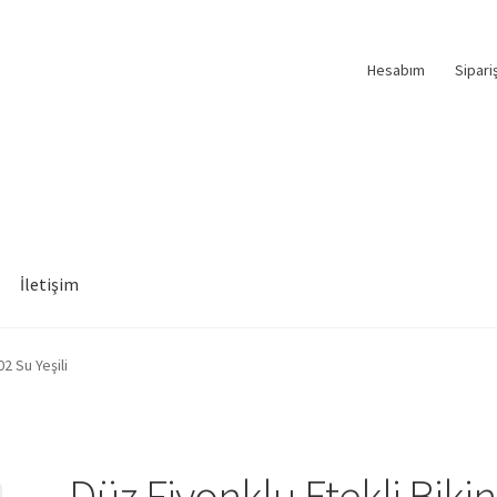
Hesabım
Sipari
İletişim
02 Su Yeşili
Düz Fiyonklu Etekli Bikin