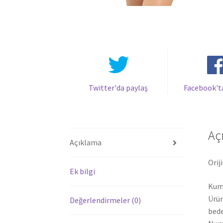
Twitter'da paylaş
Facebook't
Aç
Açıklama
Orij
Ek bilgi
Kuma
Ürün
Değerlendirmeler (0)
bede