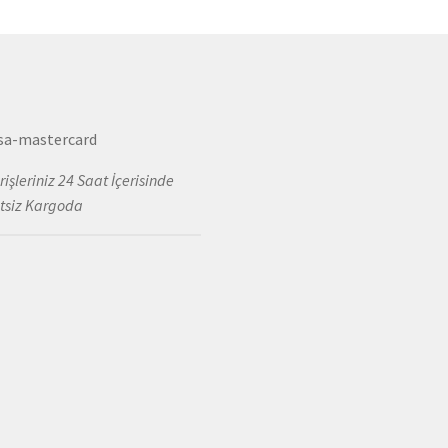
ürün
ürün
sayfasından
sayfa
seçilebilir
seçile
rişleriniz 24 Saat İçerisinde
tsiz Kargoda