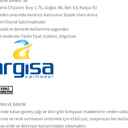
une Beden: 38
lin Ölçüleri: Boy: 1.75, Göğüs: 86, Bel: 63, Kalça: 93
beden arasında kararsız kalırsanız büyük olanı alınız
m Olarak Satılmaktadır
zda ve denizde kullanıma uygundur.
lı bedenler farklı fiyat olabilir, bilginize.
AMA VE BAKIM
inde kalan güneş yağı ve klor gibi kimyasal maddelerin neden old
rme ve renk solmasını önlemek için etkili yol, mayonuzu her kull
ası elde ve deterjan kullanmadan yıkamaktır.