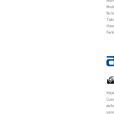
Num
Mode
İki 
Takı
Havu
Fark
YIK
Üzer
defo
sonr