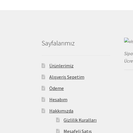
ürün
sayfasından
seçilebilir
Sayfalarımız
Sipa
Ücre
Ürünlerimiz
Alışveriş Sepetim
Ödeme
Hesabım
Hakkımızda
Gizlilik Kuralları
Mesafeli Satış