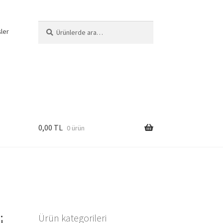
Ara:
Ara
şler
0,00
TL
0 ürün
i
Ürün kategorileri