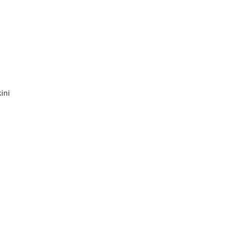
ini
daki
at:
ün
119,96 TL.
n
asyonu
nekler