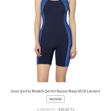
Uzun Şortlu Modelli Şeritli Yüzücü Mayo 6519 Lacivert
İNDIRIM!
Orijinal
Şu
1.340,00
TL
642,60
TL