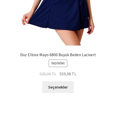
Düz Elbise Mayo 6800 Büyük Beden Lacivert
İNDIRIM!
Orijinal
Şu
928,00
TL
559,98
TL
fiyat:
andaki
Bu
928,00 TL.
fiyat:
Seçenekler
ürünün
559,98 TL.
birden
fazla
varyasyonu