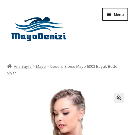
Dolaşıma
İçeriğe
Menü
geç
geç
Anasayfa
Ana Sayfa
Mayo
Desenli Elbise Mayo 6803 Büyük Beden
Alt
Siyah
Ürünler
menüy
genişlet
Hakkımızda
İletişim
🔍