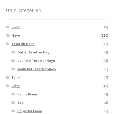
var.
Seçenekler
Ürün kategorileri
ürün
sayfasından
seçilebilir
Bikini
(43)
Mayo
(110)
Tesettür Mayo
(29)
Outlet Tesettür Mayo
(8)
Uzun Kol Tesettür Mayo
(23)
Yarım Kol Tesettür Mayo
(6)
Tankini
(4)
Diğer
(12)
Havuz Bonesi
(2)
Tayt
(5)
Polyester Pareo
(5)