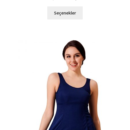
fiyat:
andaki
Bu
1.340,00 TL.
fiyat:
Seçenekler
ürünün
642,60 TL.
birden
fazla
varyasyonu
var.
Seçenekler
ürün
sayfasından
seçilebilir