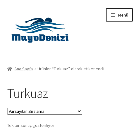
Dolaşıma
İçeriğe
Menü
geç
geç
Anasayfa
Ana Sayfa
Ürünler “Turkuaz” olarak etiketlendi
Alt
Ürünler
menüy
Turkuaz
genişlet
Hakkımızda
İletişim
Tek bir sonuç gösteriliyor