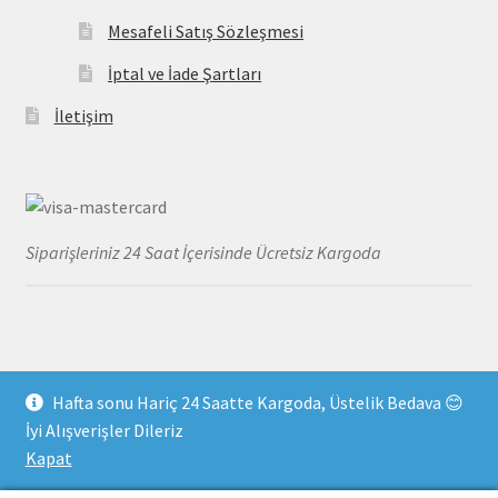
Mesafeli Satış Sözleşmesi
İptal ve İade Şartları
İletişim
Siparişleriniz 24 Saat İçerisinde Ücretsiz Kargoda
Hafta sonu Hariç 24 Saatte Kargoda, Üstelik Bedava 😊
© MayoDenizi 2026
İyi Alışverişler Dileriz
Gizlilik Kuralları
Built with WooCommerce
.
Kapat