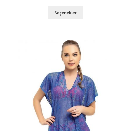
fiyat:
andaki
Bu
416,00 TL.
fiyat:
Seçenekler
ürünün
289,85 TL.
birden
fazla
varyasyonu
var.
Seçenekler
ürün
sayfasından
seçilebilir