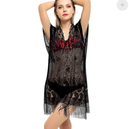
var.
Seçenekler
ürün
sayfasından
seçilebilir