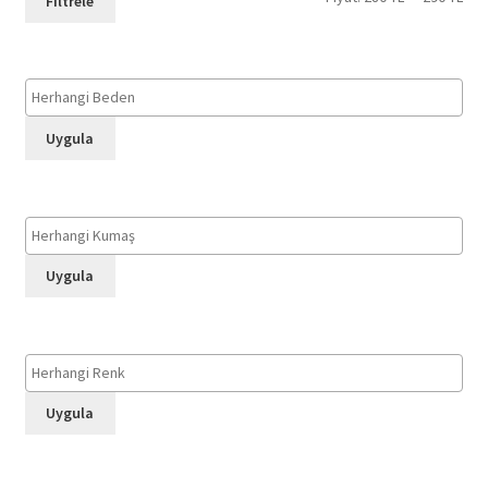
Filtrele
düş
yük
fiya
fiya
Uygula
Uygula
Uygula