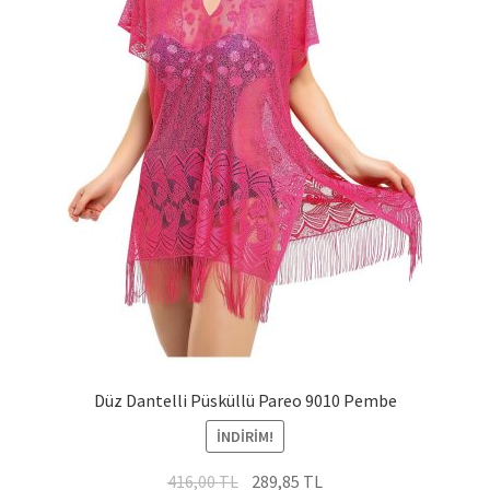
Düz Dantelli Püsküllü Pareo 9010 Pembe
İNDIRIM!
Orijinal
Şu
416,00
TL
289,85
TL