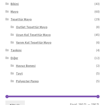
Bikini
(43)
Mayo
(60)
Tesettür Mayo
(29)
Outlet Tesettür Mayo
(8)
Uzun Kol Tesettür Mayo
(45)
Yarım Kol Tesettür Mayo
(6)
Tankini
(4)
Diğer
(12)
Havuz Bonesi
(2)
Tayt
(5)
Polyester Pareo
(5)
En
En
Fiyat:
280 TL
—
290 TL