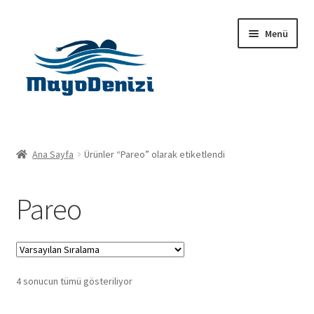
Dolaşıma
İçeriğe
Menü
geç
geç
Anasayfa
Ana Sayfa
Ürünler “Pareo” olarak etiketlendi
Alt
Ürünler
menüy
Pareo
genişlet
Hakkımızda
İletişim
4 sonucun tümü gösteriliyor