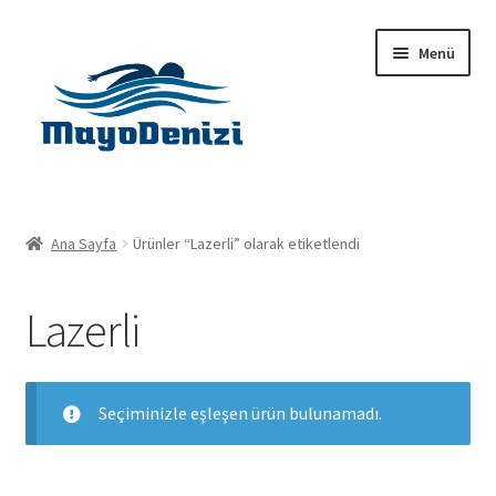
Dolaşıma
İçeriğe
Menü
geç
geç
Anasayfa
Ana Sayfa
Ürünler “Lazerli” olarak etiketlendi
Alt
Ürünler
menüy
Lazerli
genişlet
Hakkımızda
İletişim
Seçiminizle eşleşen ürün bulunamadı.