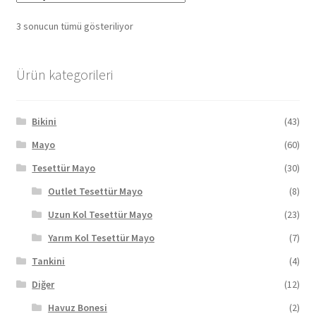
var.
Seçenekler
3 sonucun tümü gösteriliyor
ürün
sayfasından
seçilebilir
Ürün kategorileri
Bikini
(43)
Mayo
(60)
Tesettür Mayo
(30)
Outlet Tesettür Mayo
(8)
Uzun Kol Tesettür Mayo
(23)
Yarım Kol Tesettür Mayo
(7)
Tankini
(4)
Diğer
(12)
Havuz Bonesi
(2)