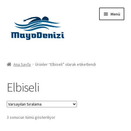
Dolaşıma
İçeriğe
Menü
geç
geç
Anasayfa
Ana Sayfa
Ürünler “Elbiseli” olarak etiketlendi
Alt
Ürünler
menüy
Elbiseli
genişlet
Hakkımızda
İletişim
3 sonucun tümü gösteriliyor