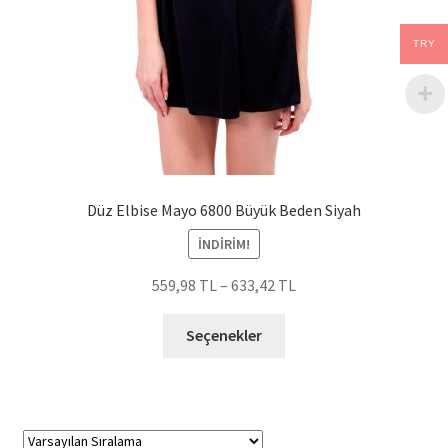
TRY
Düz Elbise Mayo 6800 Büyük Beden Siyah
İNDIRIM!
559,98
TL
–
633,42
TL
Bu
Seçenekler
ürünün
birden
fazla
varyasyonu