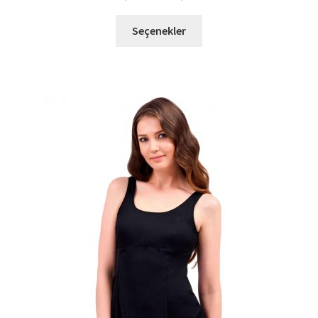
Bu
Seçenekler
ürünün
birden
fazla
varyasyonu
var.
Seçenekler
ürün
sayfasından
seçilebilir