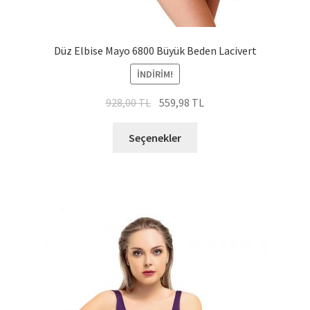
Düz Elbise Mayo 6800 Büyük Beden Lacivert
İNDIRIM!
Orijinal
Şu
928,00
TL
559,98
TL
fiyat:
andaki
Bu
928,00 TL.
fiyat:
Seçenekler
ürünün
559,98 TL.
birden
fazla
varyasyonu
var.
Seçenekler
ürün
sayfasından
seçilebilir