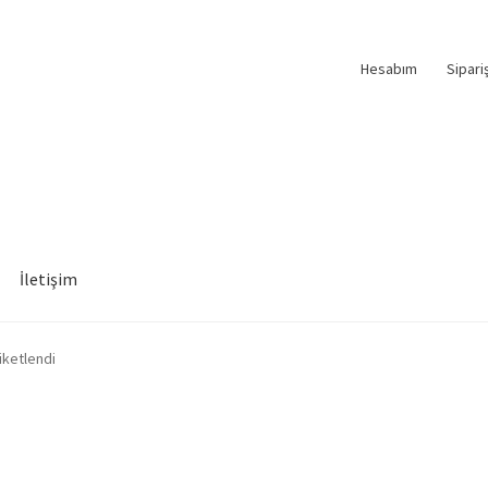
Hesabım
Sipari
İletişim
iketlendi