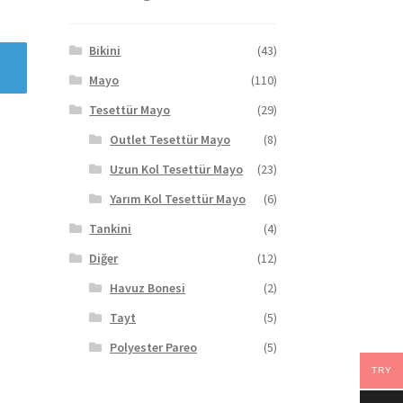
Bikini
(43)
Mayo
(110)
Tesettür Mayo
(29)
Outlet Tesettür Mayo
(8)
Uzun Kol Tesettür Mayo
(23)
Yarım Kol Tesettür Mayo
(6)
Tankini
(4)
Diğer
(12)
Havuz Bonesi
(2)
Tayt
(5)
Polyester Pareo
(5)
TRY