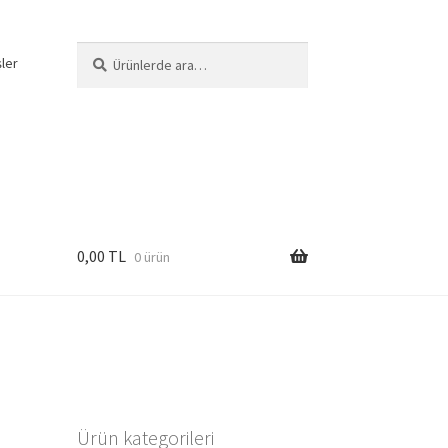
Ara:
Ara
şler
0,00
TL
0 ürün
Ürün kategorileri