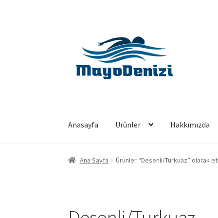
Dolaşıma
İçeriğe
geç
geç
Anasayfa
Ürünler
Hakkımızda
Ana Sayfa
Ürünler “Desenli/Turkuaz” olarak et
Desenli/Turkuaz