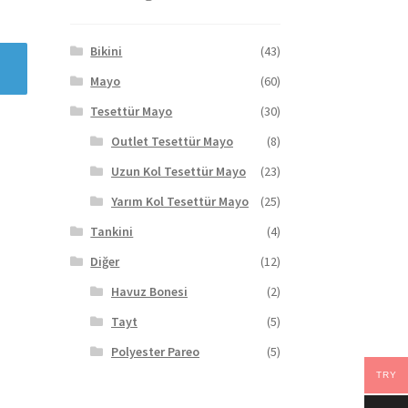
Bikini
(43)
Mayo
(60)
Tesettür Mayo
(30)
Outlet Tesettür Mayo
(8)
Uzun Kol Tesettür Mayo
(23)
Yarım Kol Tesettür Mayo
(25)
Tankini
(4)
Diğer
(12)
Havuz Bonesi
(2)
Tayt
(5)
Polyester Pareo
(5)
TRY