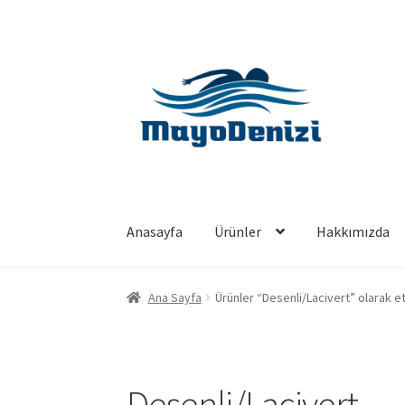
Dolaşıma
İçeriğe
geç
geç
Anasayfa
Ürünler
Hakkımızda
Ana Sayfa
Ürünler “Desenli/Lacivert” olarak e
Desenli/Lacivert