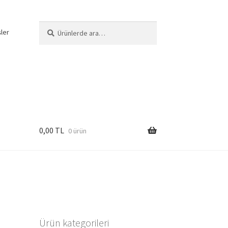
Ara:
Ara
şler
0,00
TL
0 ürün
Ürün kategorileri