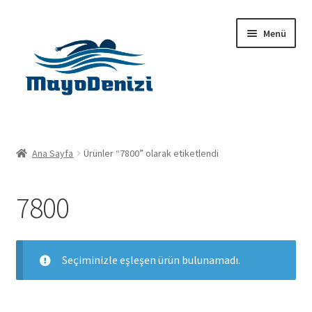
Dolaşıma
İçeriğe
Menü
geç
geç
Anasayfa
Ana Sayfa
Ürünler “7800” olarak etiketlendi
Alt
Ürünler
menüy
7800
genişlet
Hakkımızda
İletişim
Seçiminizle eşleşen ürün bulunamadı.