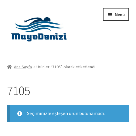
Dolaşıma
İçeriğe
Menü
geç
geç
Anasayfa
Ana Sayfa
Ürünler “7105” olarak etiketlendi
Alt
Ürünler
menüy
7105
genişlet
Hakkımızda
İletişim
Seçiminizle eşleşen ürün bulunamadı.