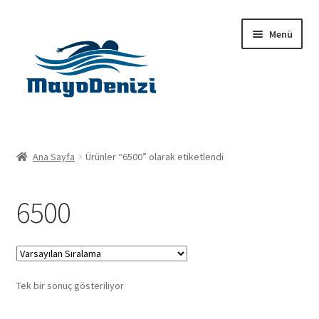
Dolaşıma
İçeriğe
Menü
geç
geç
Anasayfa
Ana Sayfa
Ürünler “6500” olarak etiketlendi
Alt
Ürünler
menüy
6500
genişlet
Hakkımızda
İletişim
Tek bir sonuç gösteriliyor