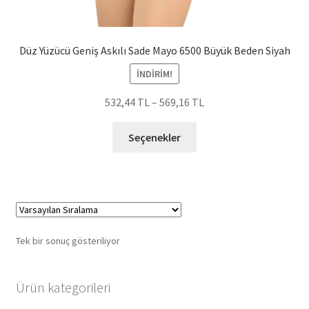
Düz Yüzücü Geniş Askılı Sade Mayo 6500 Büyük Beden Siyah
İNDIRIM!
532,44
TL
–
569,16
TL
Bu
Seçenekler
ürünün
birden
fazla
varyasyonu
var.
Seçenekler
Tek bir sonuç gösteriliyor
ürün
sayfasından
seçilebilir
Ürün kategorileri