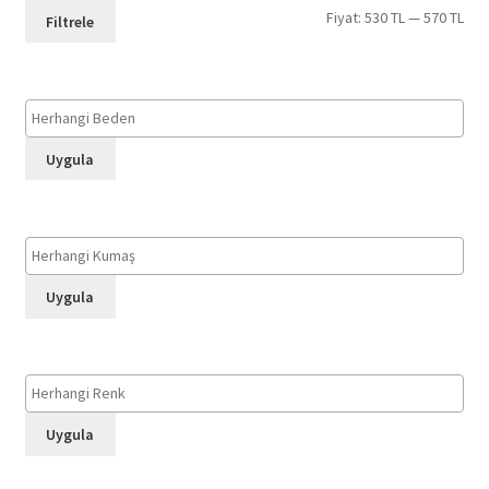
En
En
Fiyat:
530 TL
—
570 TL
Filtrele
düş
yük
fiya
fiya
Uygula
Uygula
Uygula